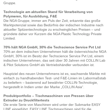
Gruppe.
Technologie am aktuellen Stand für Verarbeitung von
Polymeren, für Ausbildung, F&E
Die NGA Gruppe, immer am Puls der Zeit, erkannte das große
Marktpotenzial sowie das Bedürfnis der indischen Industrie nach
aktueller Spitzentechnologie zu erschwinglichen Preisen – und
gründete daher vor Kurzem die NGA Plastic Technology Private
Limited.
70% hält NGA GmbH, 30% die Techscience Service Pvt Ltd
70% an dem indischen Unternehmen hält die österreichische NGA
GmbH, 30% ist im Besitz der Techscience Service Pvt Ltd, einem
indischen Unternehmen, das seit über 30 Jahren mit COLLIN Lab
& Pilot Solutions GmbH als Vertriebshändler verbunden ist.
Hauptziel des neuen Unternehmens ist es, wachsende Märkte mit
einfach zu handhabenden Test- und F&E-Linien im Labormaßstab
zu beliefern – basierend auf bewährter COLLIN-Technologie,
hergestellt in Indien unter der Marke „COLLIN Asia“.
Produktportfolio – Tischmaschinen von Pressen über
Extruder zu Druckfiltertests
Die erste Serie von Maschinen wird unter der Submarke EASY
LINE eingeführt. EASY LINE Tischmaschinen sind für die