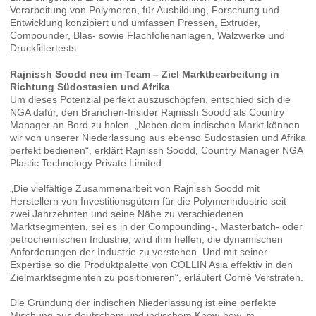
Verarbeitung von Polymeren, für Ausbildung, Forschung und
Entwicklung konzipiert und umfassen Pressen, Extruder,
Compounder, Blas- sowie Flachfolienanlagen, Walzwerke und
Druckfiltertests.
Rajnissh Soodd neu im Team – Ziel Marktbearbeitung in
Richtung Südostasien und Afrika
Um dieses Potenzial perfekt auszuschöpfen, entschied sich die
NGA dafür, den Branchen-Insider Rajnissh Soodd als Country
Manager an Bord zu holen. „Neben dem indischen Markt können
wir von unserer Niederlassung aus ebenso Südostasien und Afrika
perfekt bedienen“, erklärt Rajnissh Soodd, Country Manager NGA
Plastic Technology Private Limited.
„Die vielfältige Zusammenarbeit von Rajnissh Soodd mit
Herstellern von Investitionsgütern für die Polymerindustrie seit
zwei Jahrzehnten und seine Nähe zu verschiedenen
Marktsegmenten, sei es in der Compounding-, Masterbatch- oder
petrochemischen Industrie, wird ihm helfen, die dynamischen
Anforderungen der Industrie zu verstehen. Und mit seiner
Expertise so die Produktpalette von COLLIN Asia effektiv in den
Zielmarktsegmenten zu positionieren“, erläutert Corné Verstraten.
Die Gründung der indischen Niederlassung ist eine perfekte
Mischung aus deutschem und indischem Know-how im